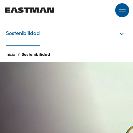
ES
Sostenibilidad
Products
Inicio
Sostenibilidad
Quiénes
somos
Productos
Sostenibilidad
Oportunidades
laborales