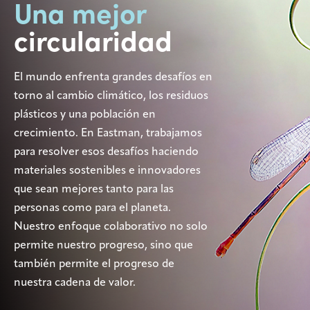
Una mejor
Centro
de
circularidad
medios
El mundo enfrenta grandes desafíos en
Legal
torno al cambio climático, los residuos
plásticos y una población en
Privacidad
crecimiento. En Eastman, trabajamos
Buscador
de SDS
para resolver esos desafíos haciendo
materiales sostenibles e innovadores
Responsabilidad
de la cadena de
que sean mejores tanto para las
suministro
personas como para el planeta.
MyInsideConnection
Nuestro enfoque colaborativo no solo
permite nuestro progreso, sino que
Contáctanos
también permite el progreso de
nuestra cadena de valor.