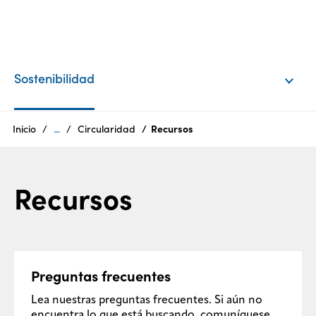
ES
Products
Sostenibilidad
Quiénes
somos
Inicio
...
Circularidad
Recursos
Productos
Recursos
Sostenibilidad
Oportunidades
laborales
Centro
Preguntas frecuentes
de
Lea nuestras preguntas frecuentes. Si aún no
medios
encuentra lo que está buscando, comuníquese