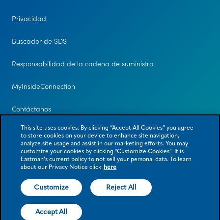
Privacidad
Buscador de SDS
Responsabilidad de la cadena de suministro
MyInsideConnection
Contáctanos
This site uses cookies. By clicking “Accept All Cookies” you agree
to store cookies on your device to enhance site navigation,
analyze site usage and assist in our marketing efforts. You may
customize your cookies by clicking “Customize Cookies”. It is
Eastman’s current policy to not sell your personal data. To learn
about our Privacy Notice click
here
Customize
Reject All
© 2026 Eastman Chemical Company o sus subsidiarias. Todos los derechos
reservados. Como se usa en el presente documento, ® denota el estatus
de marca comercial registrada solo en los EE. UU.
Accept All