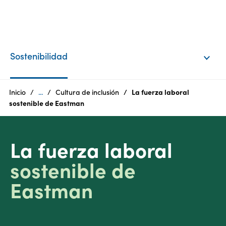
ES
Products
Sostenibilidad
Quiénes
somos
Inicio
...
Cultura de inclusión
La fuerza laboral
sostenible de Eastman
Productos
Sostenibilidad
La fuerza laboral
Oportunidades
sostenible de
laborales
Eastman
Centro
de
medios