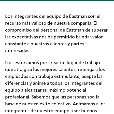
Legal
Los integrantes del equipo de Eastman son el
recurso más valioso de nuestra compañía. El
Privacidad
compromiso del personal de Eastman de superar
Buscador
las expectativas nos ha permitido brindar valor
de SDS
constante a nuestros clientes y partes
Responsabilidad
interesadas.
de la cadena de
suministro
Nos esforzamos por crear un lugar de trabajo
MyInsideConnection
que atraiga a los mejores talentos, retenga a los
Contáctanos
empleados con trabajo estimulante, acepte las
diferencias y anime a todos los integrantes del
equipo a alcanzar su máximo potencial
profesional. Sabemos que las personas son la
base de nuestro éxito colectivo. Animamos a los
integrantes de nuestro equipo a ser buenos