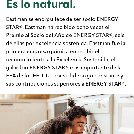
Es lo natural.
Legal
Eastman se enorgullece de ser socio ENERGY
STAR®. Eastman ha recibido ocho veces el
Privacidad
Premio al Socio del Año de ENERGY STAR®, seis
Buscador
de ellas por excelencia sostenida. Eastman fue la
de SDS
primera empresa química en recibir el
Responsabilidad
reconocimiento a la Excelencia Sostenida, el
de la cadena de
suministro
galardón ENERGY STAR® más importante de la
EPA de los EE. UU., por su liderazgo constante y
MyInsideConnection
sus contribuciones superiores a ENERGY STAR®.
Contáctanos