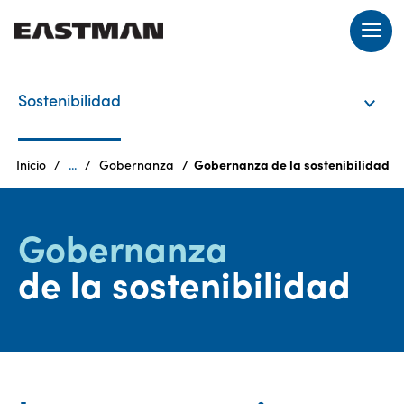
ES
Sostenibilidad
Products
Inicio
...
Gobernanza
Gobernanza de la sostenibilidad
Quiénes
somos
Gobernanza
Productos
de la sostenibilidad
Sostenibilidad
Oportunidades
laborales