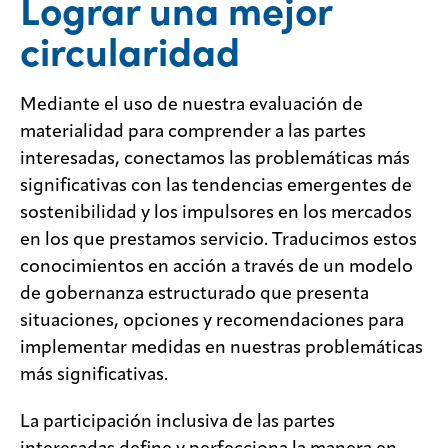
Lograr una mejor
Centro
de
circularidad
medios
Mediante el uso de nuestra evaluación de
Legal
materialidad para comprender a las partes
interesadas, conectamos las problemáticas más
Privacidad
significativas con las tendencias emergentes de
Buscador
sostenibilidad y los impulsores en los mercados
de SDS
en los que prestamos servicio. Traducimos estos
Responsabilidad
conocimientos en acción a través de un modelo
de la cadena de
suministro
de gobernanza estructurado que presenta
situaciones, opciones y recomendaciones para
MyInsideConnection
implementar medidas en nuestras problemáticas
Contáctanos
más significativas.
La participación inclusiva de las partes