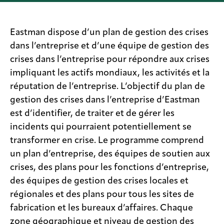
Mentions
légales
Eastman dispose d’un plan de gestion des crises
dans l’entreprise et d’une équipe de gestion des
Confidentialité
crises dans l’entreprise pour répondre aux crises
Eastman
Concertation
impliquant les actifs mondiaux, les activités et la
réputation de l’entreprise. L’objectif du plan de
Recherche
gestion des crises dans l’entreprise d’Eastman
de FDS
est d’identifier, de traiter et de gérer les
Responsabilité de la
incidents qui pourraient potentiellement se
chaîne
d’approvisionnement
transformer en crise. Le programme comprend
un plan d’entreprise, des équipes de soutien aux
Index
du
crises, des plans pour les fonctions d’entreprise,
site
des équipes de gestion des crises locales et
MyInsideConnection
régionales et des plans pour tous les sites de
fabrication et les bureaux d’affaires. Chaque
Contactez-
nous
zone géographique et niveau de gestion des