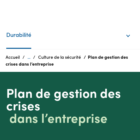
FR
Products
Durabilité
Qui
sommes-
Accueil
...
Culture de la sécurité
Plan de gestion des
nous?
crises dans l’entreprise
Produits
Plan de gestion des
Durabilité
crises
Carrières
dans l’entreprise
Espace
média