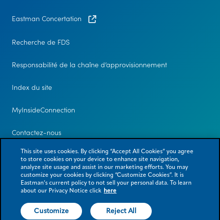
Eastman Concertation
Recherche de FDS
Responsabilité de la chaîne d’approvisionnement
Index du site
MyInsideConnection
Contactez-nous
This site uses cookies. By clicking “Accept All Cookies” you agree
to store cookies on your device to enhance site navigation,
analyze site usage and assist in our marketing efforts. You may
customize your cookies by clicking “Customize Cookies”. It is
Eastman’s current policy to not sell your personal data. To learn
about our Privacy Notice click
here
Customize
Reject All
© 2026 Eastman Chemical Company ou ses filiales. Tous droits réservés.