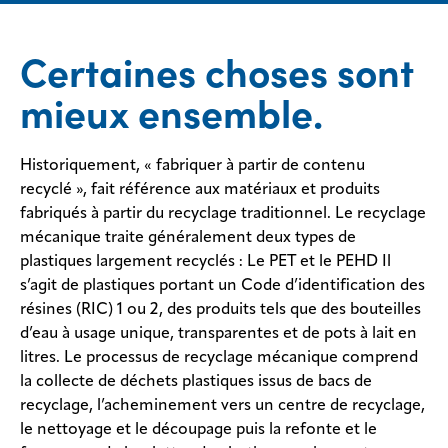
Mentions
légales
Certaines choses sont
Confidentialité
mieux ensemble.
Eastman
Concertation
Historiquement, « fabriquer à partir de contenu
recyclé », fait référence aux matériaux et produits
Recherche
de FDS
fabriqués à partir du recyclage traditionnel. Le recyclage
mécanique traite généralement deux types de
Responsabilité de la
plastiques largement recyclés : Le PET et le PEHD Il
chaîne
d’approvisionnement
s’agit de plastiques portant un Code d’identification des
résines (RIC) 1 ou 2, des produits tels que des bouteilles
Index
du
d’eau à usage unique, transparentes et de pots à lait en
site
litres. Le processus de recyclage mécanique comprend
MyInsideConnection
la collecte de déchets plastiques issus de bacs de
recyclage, l’acheminement vers un centre de recyclage,
Contactez-
le nettoyage et le découpage puis la refonte et le
nous